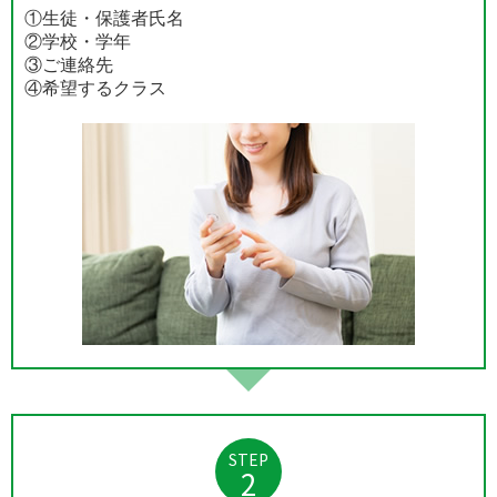
①生徒・保護者氏名
②学校・学年
③ご連絡先
④希望するクラス
STEP
2